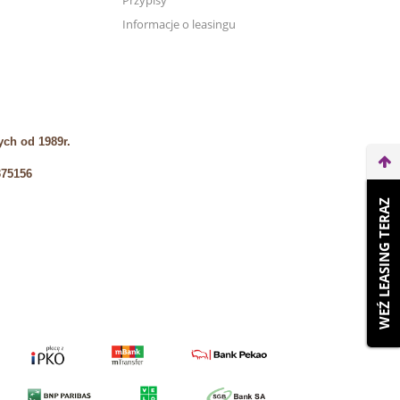
Przypisy
Informacje o leasingu
ch od 1989r.
375156
WEŹ LEASING TERAZ