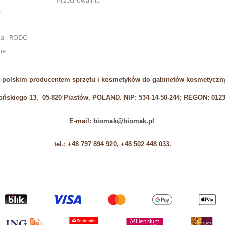
Przechowalnia
i
na - RODO
ie
 polskim producentem sprzętu i kosmetyków do gabinetów kosmetyczny
łońskiego 13, 05-820 Piastów, POLAND. NIP: 534-14-50-244; REGON: 012
E-mail:
biomak@biomak.pl
tel.: +48 797 894 920, +48 502 448 033.