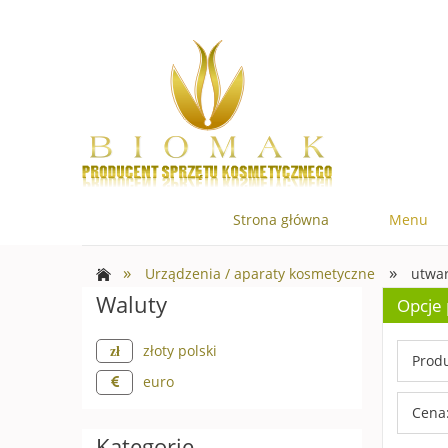
Strona główna
Menu
»
»
Urządzenia / aparaty kosmetyczne
utwar
Waluty
Opcje 
złoty polski
Produ
euro
Cena:
Kategorie