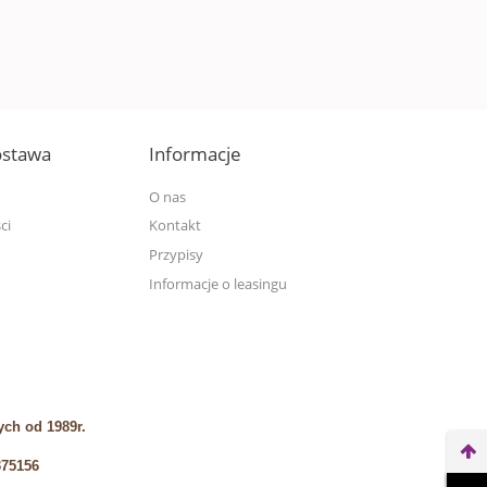
dostawa
Informacje
O nas
ci
Kontakt
Przypisy
Informacje o leasingu
ch od 1989r.
375156