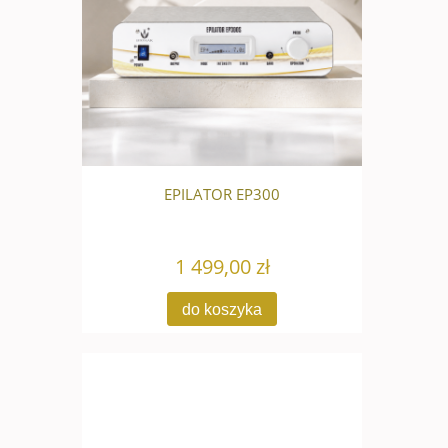
ELING
EPILATOR EP300
BESTSE
1 499,00 zł
do koszyka