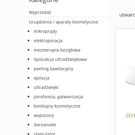
Wyprzedaż
utward
Urządzenia / aparaty kosmetyczne
mikroprądy
elektroporacja
mezoterapia bezigłowa
liposukcja ultradźwiękowa
peeling kawitacyjny
epilacja
ultradźwięki
jonoforeza, galwanizacja
kombajny kosmetyczne
ZES
wapozony
darsonvale
stymulator