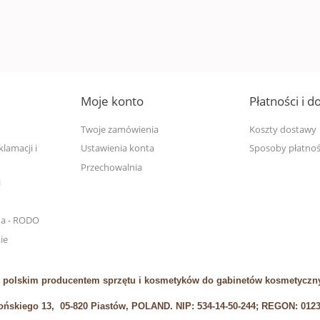
Moje konto
Płatności i 
Twoje zamówienia
Koszty dostawy
lamacji i
Ustawienia konta
Sposoby płatnoś
Przechowalnia
i
na - RODO
ie
 polskim producentem sprzętu i kosmetyków do gabinetów kosmetyczny
łońskiego 13, 05-820 Piastów, POLAND. NIP: 534-14-50-244; REGON: 012