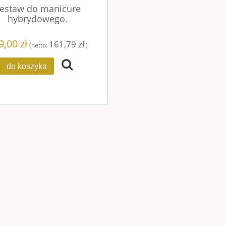
estaw do manicure
hybrydowego.
9,00 zł
161,79 zł
(netto:
)
do koszyka