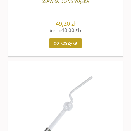
SSAWKA DO VS WĄSKA
49,20 zł
40,00 zł
(netto:
)
do koszyka