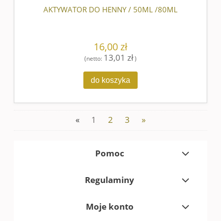
AKTYWATOR DO HENNY / 50ML /80ML
16,00 zł
13,01 zł
(netto:
)
do koszyka
«
1
2
3
»
Pomoc
Regulaminy
Moje konto