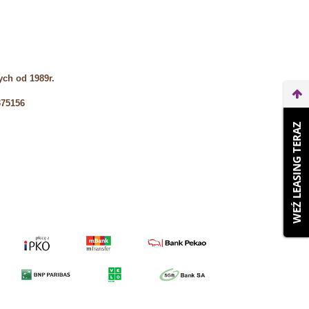
ch od 1989r.
375156
WEŹ LEASING TERAZ