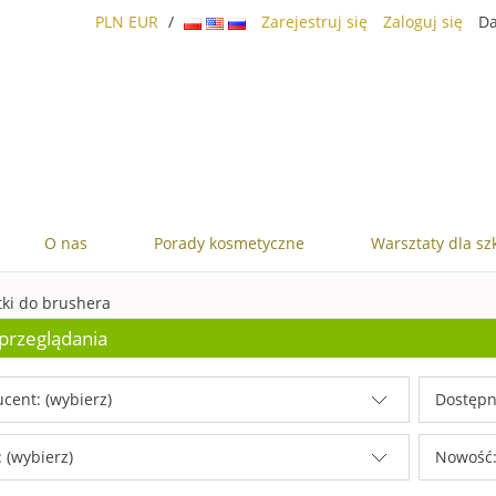
PLN
EUR
/
Zarejestruj się
Zaloguj się
Da
O nas
Porady kosmetyczne
Warsztaty dla sz
tki do brushera
przeglądania
cent: (wybierz)
Dostępn
 (wybierz)
Nowość: