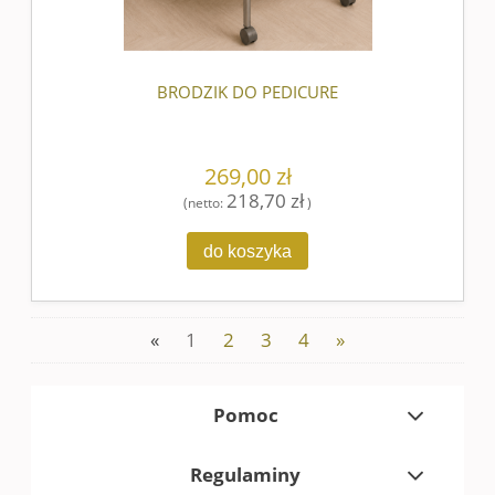
BRODZIK DO PEDICURE
269,00 zł
218,70 zł
(netto:
)
do koszyka
«
1
2
3
4
»
Pomoc
Regulaminy