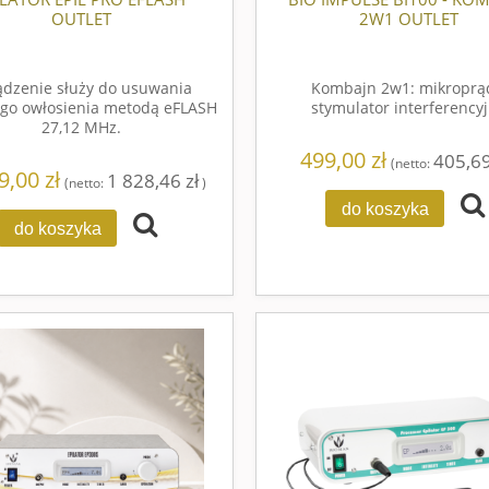
OUTLET
2W1 OUTLET
ądzenie służy do usuwania
Kombajn 2w1: mikroprą
go owłosienia metodą eFLASH
stymulator interferency
27,12 MHz.
499,00 zł
405,69
(netto:
9,00 zł
1 828,46 zł
(netto:
)
do koszyka
do koszyka