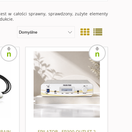
est w całości sprawny, sprawdzony, zużyte elementy
dukcie.
nowość
nowość
MBAJN
EPILATOR - EP300 OUTLET 2