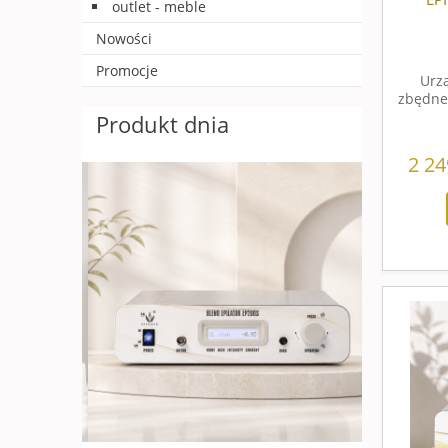
outlet - meble
Nowości
Promocje
Urz
zbędne
Produkt dnia
2 24