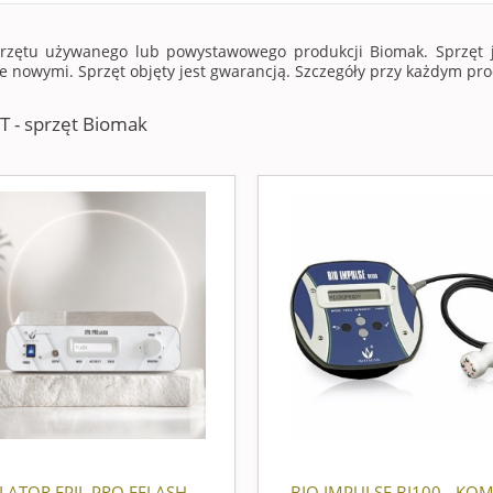
przętu używanego lub powystawowego produkcji Biomak. Sprzęt j
e nowymi. Sprzęt objęty jest gwarancją. Szczegóły przy każdym pro
 - sprzęt Biomak
ILATOR EPIL PRO EFLASH
BIO IMPULSE BI100 - KO