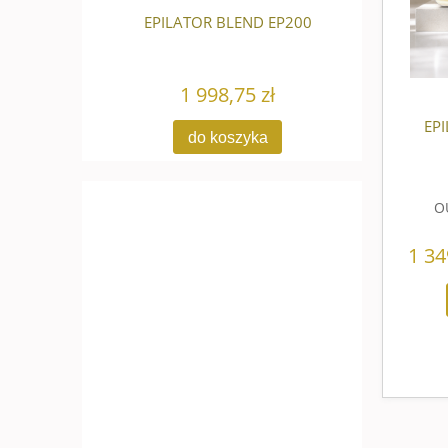
FLASH
EPILATOR BLEND EP200
BIOSO
1 998,75 zł
EPI
do koszyka
O
1 34