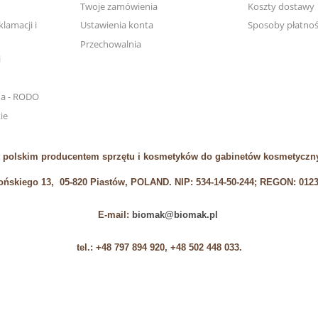
Twoje zamówienia
Koszty dostawy
lamacji i
Ustawienia konta
Sposoby płatnoś
Przechowalnia
i
na - RODO
ie
 polskim producentem sprzętu i kosmetyków do gabinetów kosmetyczny
łońskiego 13, 05-820 Piastów, POLAND. NIP: 534-14-50-244; REGON: 012
E-mail:
biomak@biomak.pl
tel.: +48 797 894 920, +48 502 448 033.