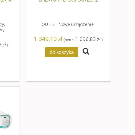
dy,
OUTLET Nowe urządzenie
jny
1 349,10 zł
1 096,83 zł
(netto:
)
 zł
)
do koszyka