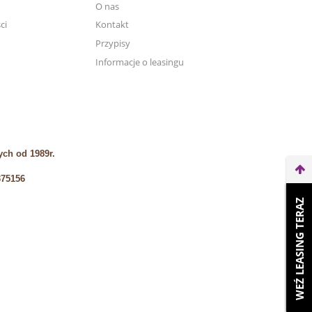
O nas
ci
Kontakt
Przypisy
Informacje o leasingu
ch od 1989r.
375156
WEŹ LEASING TERAZ