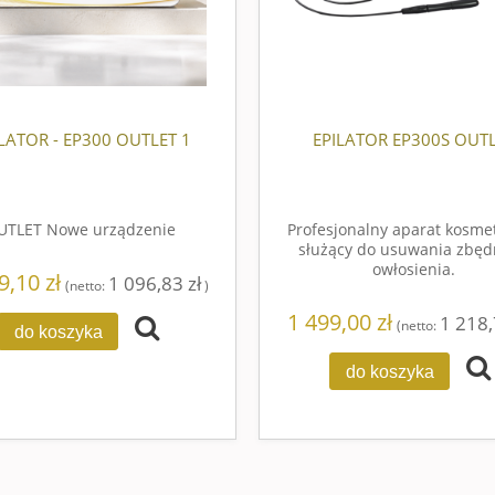
NIC BS250 - PEELING
BESTSELLER - EPILATOR EP500
KAWITACYJNY
799,00 zł
2 199,99 zł
LATOR - EP300 OUTLET 1
EPILATOR EP300S OUT
do koszyka
do koszyka
UTLET Nowe urządzenie
Profesjonalny aparat kosme
służący do usuwania zbę
owłosienia.
9,10 zł
1 096,83 zł
(netto:
)
1 499,00 zł
1 218,
(netto:
do koszyka
do koszyka