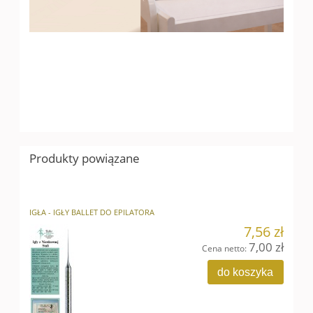
EPILATOR EP300 S – profesjonalny epilator do
gabinetów kosmetycznych Skuteczne usuwanie
owłosienia z wykorzystaniem prądu wielkiej
częstotliwości trwała epilacja czasy od 0,10 do 7,0 tryb
pracy: manualny i automatyczny
Produkty powiązane
IGŁA - IGŁY BALLET DO EPILATORA
7,56 zł
7,00 zł
Cena netto:
do koszyka