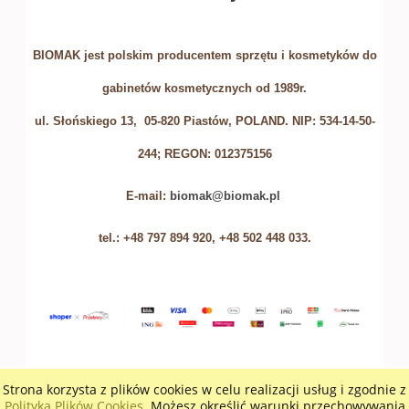
BIOMAK jest polskim producentem sprzętu i kosmetyków do
gabinetów kosmetycznych od 1989r.
ul. Słońskiego 13, 05-820 Piastów, POLAND. NIP: 534-14-50-
244; REGON: 012375156
E-mail:
biomak@biomak.pl
tel.: +48 797 894 920, +48 502 448 033.
Strona korzysta z plików cookies w celu realizacji usług i zgodnie z
POKAŻ PEŁNĄ WERSJĘ STRONY
Polityką Plików Cookies
. Możesz określić warunki przechowywania