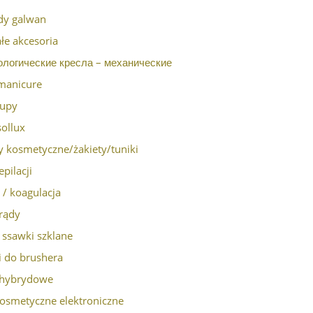
dy galwan
łe akcesoria
ологические кресла – механические
manicure
lupy
ollux
y kosmetyczne/żakiety/tuniki
epilacji
a / koagulacja
rądy
i ssawki szklane
i do brushera
y hybrydowe
kosmetyczne elektroniczne