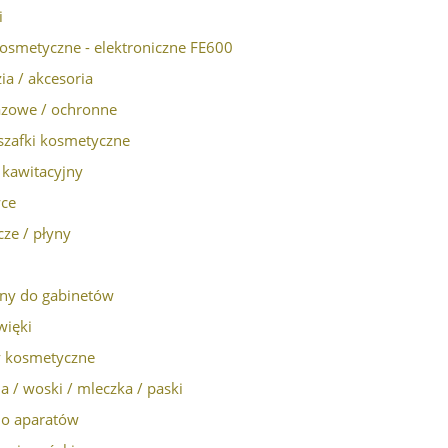
i
kosmetyczne - elektroniczne FE600
ia / akcesoria
azowe / ochronne
, szafki kosmetyczne
 kawitacyjny
ce
ze / płyny
ny do gabinetów
więki
y kosmetyczne
ja / woski / mleczka / paski
do aparatów