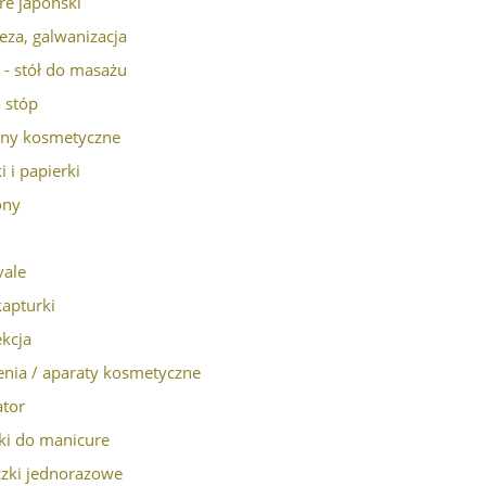
re japoński
eza, galwanizacja
 - stół do masażu
o stóp
ny kosmetyczne
i i papierki
ony
vale
kapturki
kcja
nia / aparaty kosmetyczne
ator
ki do manicure
czki jednorazowe