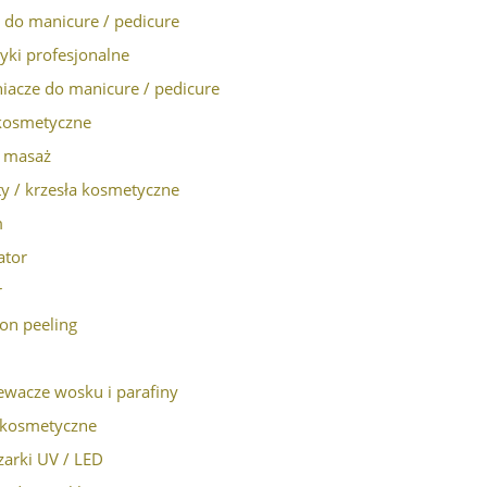
i do manicure / pedicure
yki profesjonalne
iacze do manicure / pedicure
 kosmetyczne
, masaż
y / krzesła kosmetyczne
m
ator
r
ion peeling
ewacze wosku i parafiny
kosmetyczne
arki UV / LED