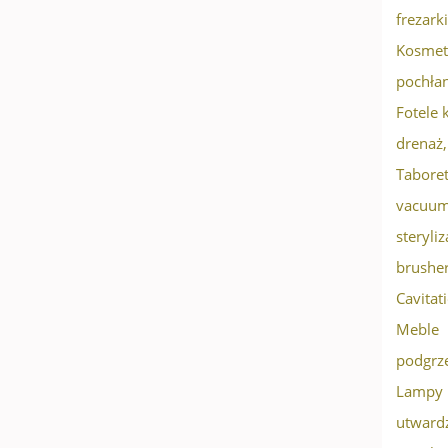
frezark
Kosmet
pochłan
Fotele
drenaż
Taboret
vacuu
steryliz
brushe
Cavitat
Meble
podgrz
Lampy 
utwardz