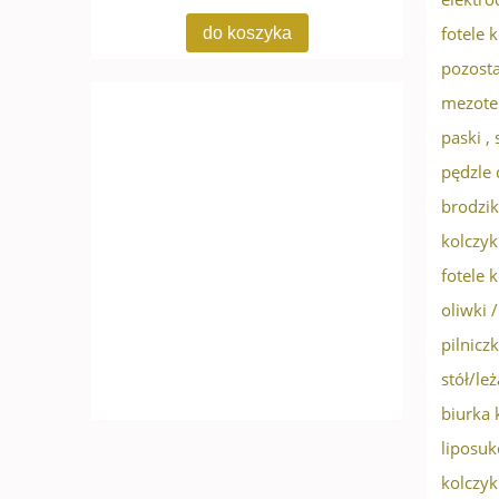
fotele 
do koszyka
pozosta
mezote
paski ,
pędzle 
brodzik
kolczyk
fotele 
oliwki 
pilniczk
stół/le
biurka
liposuk
kolczy