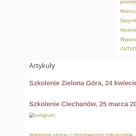
pistole
Manicur
Dezynf
Akceso
Wyposa
OUTLET
Artykuły
Szkolenie Zielona Góra, 24 kwieci
Szkolenie Ciechanów, 25 marca 20
Wykonanie zabiegu z zastosowaniem mikroprądów..