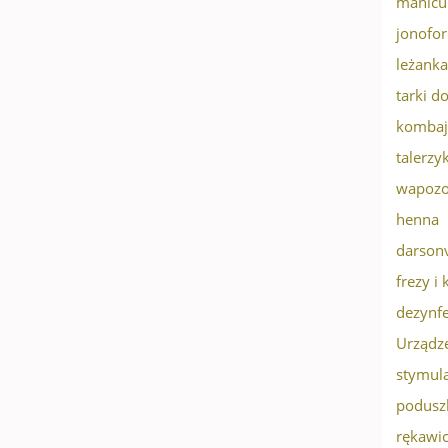
manicu
jonofor
leżanka
tarki d
kombaj
talerzyk
wapoz
henna
darson
frezy i 
dezynfe
Urządze
stymul
podusz
rękawi