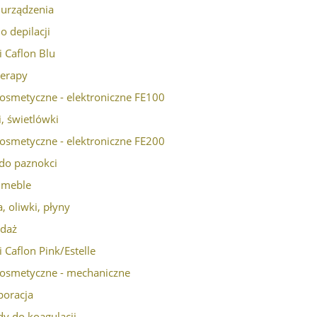
- urządzenia
o depilacji
i Caflon Blu
erapy
kosmetyczne - elektroniczne FE100
, świetlówki
kosmetyczne - elektroniczne FE200
 do paznokci
- meble
, oliwki, płyny
daż
i Caflon Pink/Estelle
EPILATOR EP300
EPILATOR BLEND EP200
kosmetyczne - mechaniczne
poracja
1 499,00 zł
1 998,75 zł
dy do koagulacji