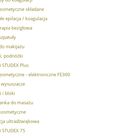
kosmetyczne składane
do koszyka
do koszyka
łe epilacja / koagulacja
rapia bezigłowa
 szpatuły
do makijażu
i, podnóżki
i STUDEX Plus
kosmetyczne - elektroniczne FE300
/ wysuszacze
i i bloki
żanka do masażu
 kosmetyczne
cja ultradźwiękowa
ki STUDEX 75