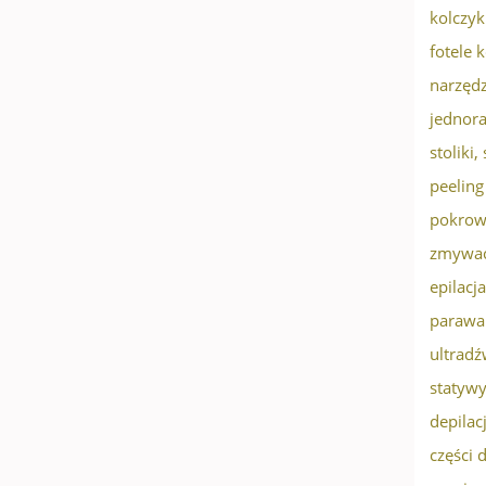
kolczyk
fotele 
narzędz
jednor
stoliki
peeling
pokrow
zmywac
epilacja
parawa
ultradź
statyw
depilac
części 