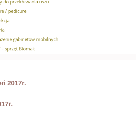
ty do przekłuwania uszu
e / pedicure
ekcja
ria
żenie gabinetów mobilnych
 - sprzęt Biomak
eń 2017r.
17r.
.