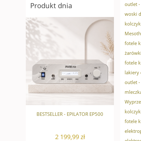
Produkt dnia
outlet 
woski d
kolczyk
Mesoth
fotele 
żarówki
fotele 
lakiery
outlet 
mleczka
Wyprze
kolczyk
FLASH
BESTSELLER - EPILATOR EP500
fotele 
elektro
2 199,99 zł
elektro