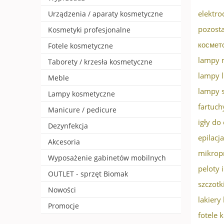
elektro
Urządzenia / aparaty kosmetyczne
pozosta
Kosmetyki profesjonalne
космет
Fotele kosmetyczne
lampy 
Taborety / krzesła kosmetyczne
lampy 
Meble
lampy s
Lampy kosmetyczne
fartuch
Manicure / pedicure
igły do 
Dezynfekcja
epilacj
Akcesoria
mikrop
Wyposażenie gabinetów mobilnych
peloty 
OUTLET - sprzęt Biomak
szczotk
Nowości
lakier
Promocje
fotele 